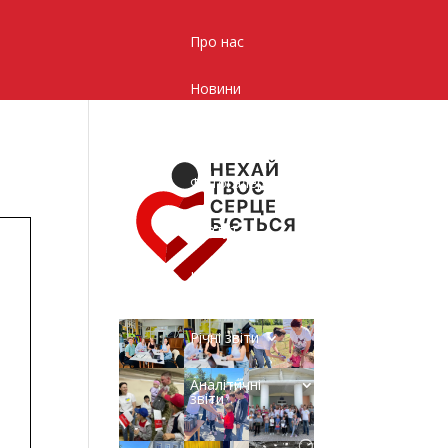
Про нас
Новини
Контакти
Фотогалерея
Статут
Центр
життєстійкості
Річні звіти
Аналітичні
звіти